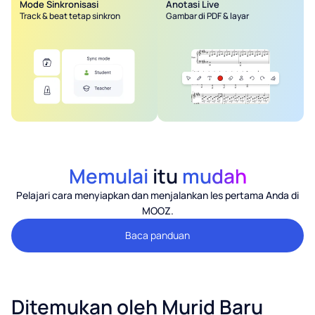
Mode Sinkronisasi
Anotasi Live
Track & beat tetap sinkron
Gambar di PDF & layar
Memulai
itu
mudah
Pelajari cara menyiapkan dan menjalankan les pertama Anda di
MOOZ.
Baca panduan
Ditemukan oleh Murid Baru