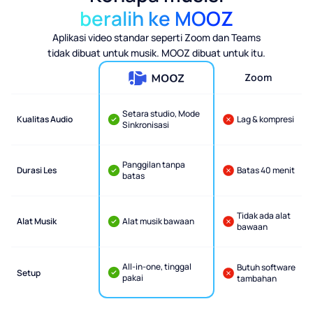
beralih ke MOOZ
Aplikasi video standar seperti Zoom dan Teams
tidak dibuat untuk musik. MOOZ dibuat untuk itu.
Zoom
Setara studio, Mode
Kualitas Audio
Lag & kompresi
Sinkronisasi
Panggilan tanpa
Durasi Les
Batas 40 menit
batas
Tidak ada alat
Alat Musik
Alat musik bawaan
bawaan
All-in-one, tinggal
Butuh software
Setup
pakai
tambahan