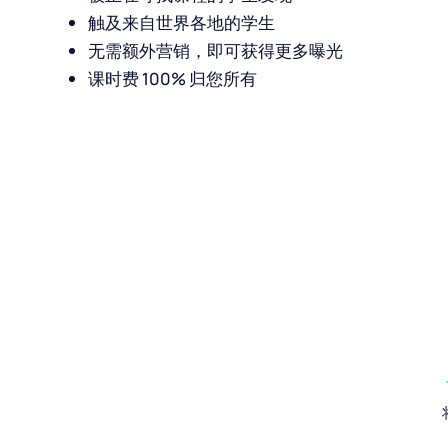
让新学生发现您
您的 MOOZ 订阅包含在我们不断扩充的教师
正在投入营销资源，帮助学生发现像您一样优
被正在寻找课程的学生发现
触及来自世界各地的学生
无需额外营销，即可获得更多曝光
课时费 100% 归您所有