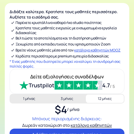
Διδάξτε καλύτερα. Κρατήστε τους μαθητές περισσότερο.
Αυξήστε το εισόδημά σας.
Παρέχετε κρυστάλλινα καθαρό ήχο studio ποιότητας
Κρατήστε τους μαθητές ενεργούς με ενσωματωμένα εργαλεία
διδασκαλίας
Βελτιώστε τα αποτελέσματα και τη διατήρηση μαθητών
Ξεχωρίστε από εκπαιδευτικούς που χρησιμοποιούν Zoom
Βρείτε νέους μαθητές μέσα από τον
κατάλογο καθηγητών MOOZ
Κερδίστε περισσότερα με premium εμπειρία διδασκαλίας
* Ένας μαθητής που διατηρείτε μπορεί να καλύψει τη συνδρομή σας
πολλές φορές.
Δείτε αξιολογήσεις συναδέλφων
Trustpilot
4.7
/ 5
1 μήνας
3 μήνες
12 μήνες
$4
/ μήνα
Μπόνους περιορισμένης διάρκειας:
Δωρεάν καταχώριση στο
κατάλογο καθηγητών