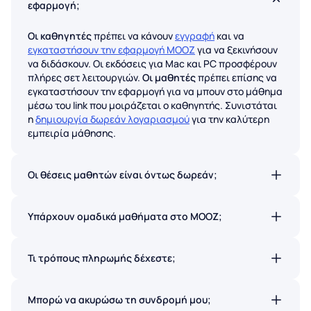
εφαρμογή;
Οι καθηγητές
πρέπει να κάνουν
εγγραφή
και να
εγκαταστήσουν την εφαρμογή MOOZ
για να ξεκινήσουν
να διδάσκουν. Οι εκδόσεις για Mac και PC προσφέρουν
πλήρες σετ λειτουργιών.
Οι μαθητές
πρέπει επίσης να
εγκαταστήσουν την εφαρμογή για να μπουν στο μάθημα
μέσω του link που μοιράζεται ο καθηγητής. Συνιστάται
η
δημιουργία δωρεάν λογαριασμού
για την καλύτερη
εμπειρία μάθησης.
Οι θέσεις μαθητών είναι όντως δωρεάν;
Απολύτως. Οι μαθητές δεν πληρώνουν ποτέ για να
μπουν σε μάθημα στο MOOZ. Χωρίς κρυφές χρεώσεις.
Υπάρχουν ομαδικά μαθήματα στο MOOZ;
Ναι. Τα ομαδικά μαθήματα είναι πλέον διαθέσιμα σε
όλα τα πλάνα MOOZ.
Τι τρόπους πληρωμής δέχεστε;
Δεχόμαστε τις περισσότερες χρεωστικές/πιστωτικές
κάρτες μέσω Stripe. Μπορείτε επίσης να πληρώσετε
Μπορώ να ακυρώσω τη συνδρομή μου;